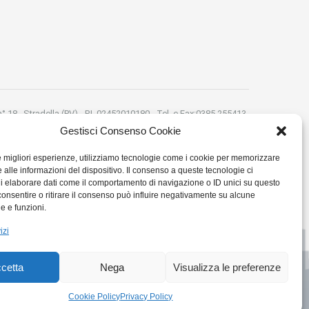
 n° 18 , Stradella (PV) - P.I. 02452010180 - Tel. e Fax:0385 255413-
 Email:montanellicase@gmail.com -
Privacy Policy
Cookie Policy
Gestisci Consenso Cookie
le migliori esperienze, utilizziamo tecnologie come i cookie per memorizzare
 alle informazioni del dispositivo. Il consenso a queste tecnologie ci
i elaborare dati come il comportamento di navigazione o ID unici su questo
consentire o ritirare il consenso può influire negativamente su alcune
he e funzioni.
izi
cetta
Nega
Visualizza le preferenze
Cookie Policy
Privacy Policy