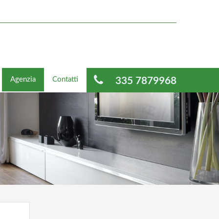
Agenzia
Contatti
335 7879968