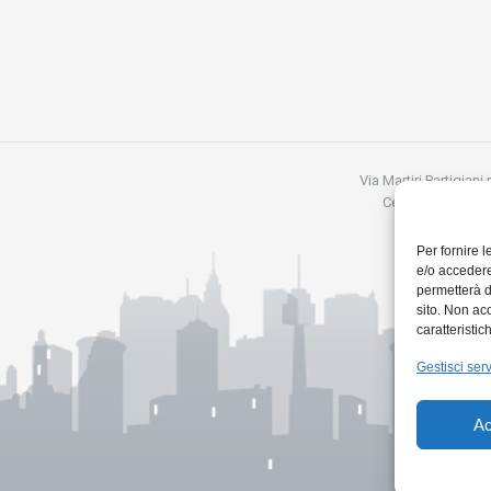
Via Martiri Partigiani
Cell:3357879968
Per fornire 
e/o accedere
permetterà d
sito. Non ac
caratteristic
Gestisci serv
Ac