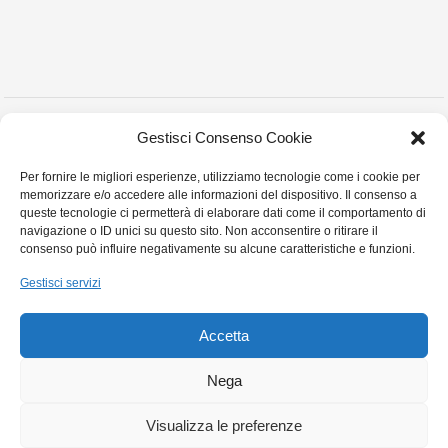
Copyright © 2023 Montanelli Agenzia Immobiliare
Gestisci Consenso Cookie
Via Martiri Partigiani n° 18 , Stradella (PV) - P.I. 02452010180 - Tel. e Fax:0385
Per fornire le migliori esperienze, utilizziamo tecnologie come i cookie per
255413- Cell:3357879968 Email:montanellicase@gmail.com -
Privacy Policy
memorizzare e/o accedere alle informazioni del dispositivo. Il consenso a
Cookie Policy
queste tecnologie ci permetterà di elaborare dati come il comportamento di
navigazione o ID unici su questo sito. Non acconsentire o ritirare il
consenso può influire negativamente su alcune caratteristiche e funzioni.
Gestisci servizi
Accetta
Nega
Visualizza le preferenze