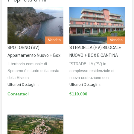
Vendita
Vendita
SPOTORNO (SV)
STRADELLA (PV) BILOCALE
Appartamento Nuovo + Box
NUOVO + BOX E CANTINA
Il territorio comunale di
“STRADELLA (PV) in
Spotorno è situato sulla costa
complesso residenziale di
della Riviera…
nuova costruzione con…
Ulteriori Dettagli
Ulteriori Dettagli
Contattaci
€110.000