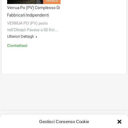
Vendita
Verrua Po (PV) Complesso Di
Fabbricati Indipendenti
VERRUA PO (PV) posto
nell’Oltrepò Pavese a 60 Km…
Ulteriori Dettagli
Contattaci
Copyright © 2023 Montanelli Agenzia Immobiliare
Gestisci Consenso Cookie