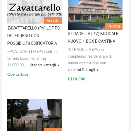
Vendita
Vendita
ZAVATTARELLO (pv) LOTTO
STRADELLA (PV) BILOCALE
DI TERRENO CON
NUOVO + BOX E CANTINA
POSSIBILITà EDIFICATORIA
“STRADELLA (PV) in
ZAVATTARELLO (PV) lotto di
complesso residenziale di
terreno boschivo di mq
nuova costruzione con…
11.000,00…
Ulteriori Dettagli
Ulteriori Dettagli
Contattaci
€110.000