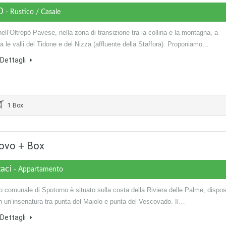
00
- Rustico / Casale
nell’Oltrepò Pavese, nella zona di transizione tra la collina e la montagna, a
ra le valli del Tidone e del Nizza (affluente della Staffora). Proponiamo…
i Dettagli
1 Box
ovo + Box
aci
- Appartamento
orio comunale di Spotorno è situato sulla costa della Riviera delle Palme, dispo
n un’insenatura tra punta del Maiolo e punta del Vescovado. Il…
i Dettagli