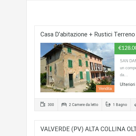
Casa D’abitazione + Rustici Terreno 
€128.
SAN DAMI
un compe
da…
Ulterior
Vendita
300
2 Camere da letto
1 Bagno
VALVERDE (PV) ALTA COLLINA OLT