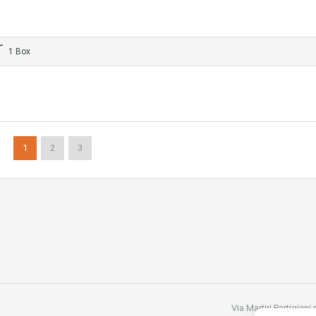
1 Box
1
2
3
Via Martiri Partigiani