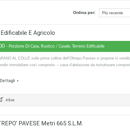
Ordina per:
Edificabile E Agricolo
000
- Porzione Di Casa, Rustico / Casale, Terreno Edificabile
ANO AL COLLE sulle prime colline dell’Oltrepo Pavese si propone in vendit
ndio immobiliare così composto: – casa d’abitazione da ristrutturare compos
i Dettagli
4 Box
REPO’ PAVESE Metri 665 S.l.m.