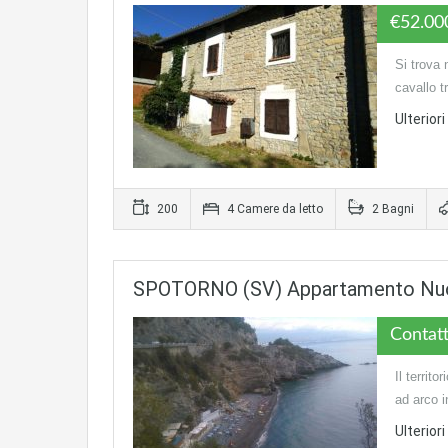
€52.0
Si trova 
cavallo t
Ulterior
200
4 Camere da letto
2 Bagni
SPOTORNO (SV) Appartamento Nu
Contatt
Il territ
ad arco i
Ulterior