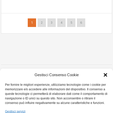
1
2
3
4
5
6
Copyright © 2023 Montanelli Agenzia Immobiliare
Gestisci Consenso Cookie
Via Martiri Partigiani n° 18 , Stradella (PV) - P.I. 02452010180 - Tel. e Fax:0385
Per fornire le migliori esperienze, utilizziamo tecnologie come i cookie per
255413- Cell:3357879968 Email:montanellicase@gmail.com -
Privacy Policy
memorizzare e/o accedere alle informazioni del dispositivo. Il consenso a
Cookie Policy
queste tecnologie ci permetterà di elaborare dati come il comportamento di
navigazione o ID unici su questo sito. Non acconsentire o ritirare il
consenso può influire negativamente su alcune caratteristiche e funzioni.
Gestisci servizi