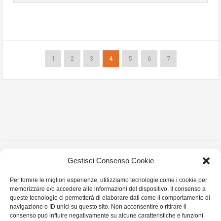
1
2
3
4
5
6
7
Copyright © 2023 Montanelli Agenzia Immobiliare
Gestisci Consenso Cookie
Via Martiri Partigiani n° 18 , Stradella (PV) - P.I. 02452010180 - Tel. e Fax:0385
Per fornire le migliori esperienze, utilizziamo tecnologie come i cookie per
255413- Cell:3357879968 Email:montanellicase@gmail.com -
Privacy Policy
memorizzare e/o accedere alle informazioni del dispositivo. Il consenso a
Cookie Policy
queste tecnologie ci permetterà di elaborare dati come il comportamento di
navigazione o ID unici su questo sito. Non acconsentire o ritirare il
consenso può influire negativamente su alcune caratteristiche e funzioni.