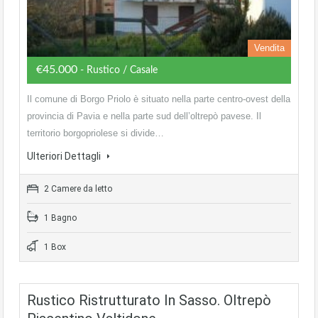
Vendita
€45.000
- Rustico / Casale
Il comune di Borgo Priolo è situato nella parte centro-ovest della
provincia di Pavia e nella parte sud dell’oltrepò pavese. Il
territorio borgopriolese si divide…
Ulteriori Dettagli
2 Camere da letto
1 Bagno
1 Box
Rustico Ristrutturato In Sasso. Oltrepò