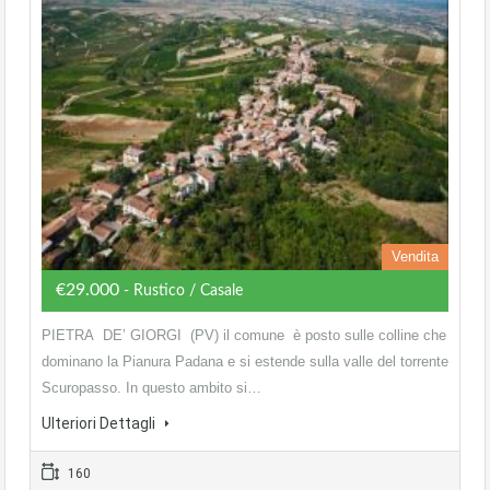
Vendita
€29.000
- Rustico / Casale
PIETRA DE’ GIORGI (PV) il comune è posto sulle colline che
dominano la Pianura Padana e si estende sulla valle del torrente
Scuropasso. In questo ambito si…
Ulteriori Dettagli
160