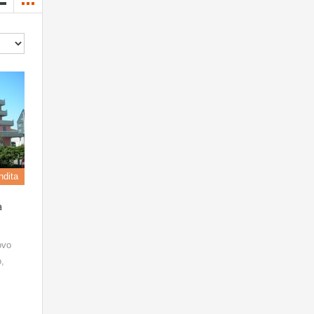
ndita
a
ovo
,