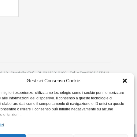
 n° 18 , Stradella (PV) - P.I. 02452010180 - Tel. e Fax:0385 255413-
 Email:montanellicase@gmail.com -
Privacy Policy
Cookie Policy
Gestisci Consenso Cookie
le migliori esperienze, utilizziamo tecnologie come i cookie per memorizzare
 alle informazioni del dispositivo. Il consenso a queste tecnologie ci
i elaborare dati come il comportamento di navigazione o ID unici su questo
consentire o ritirare il consenso può influire negativamente su alcune
he e funzioni.
izi