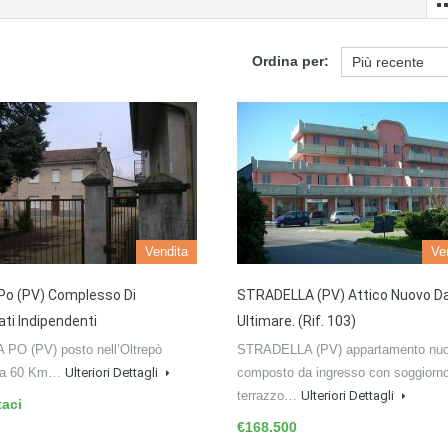
Ordina per:
Vendita
Ve
Po (PV) Complesso Di
STRADELLA (PV) Attico Nuovo D
ati Indipendenti
Ultimare. (rif. 103)
PO (PV) posto nell’Oltrepò
STRADELLA (PV) appartamento nu
 a 60 Km…
Ulteriori Dettagli
composto da ingresso con soggiorno
terrazzo…
Ulteriori Dettagli
taci
€168.500