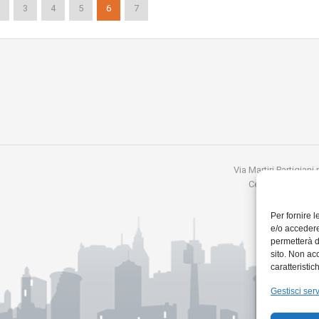
3
4
5
6
7
Via Martiri Partigiani
Cell:3357879968
Per fornire 
e/o accedere
permetterà d
sito. Non ac
caratteristic
Gestisci serv