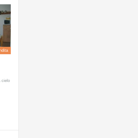
ndita
 cielo