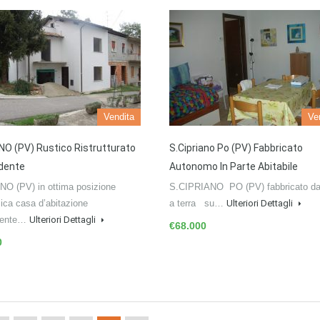
Vendita
Ve
O (PV) Rustico Ristrutturato
S.Cipriano Po (PV) Fabbricato
dente
Autonomo In Parte Abitabile
O (PV) in ottima posizione
S.CIPRIANO PO (PV) fabbricato da
ica casa d’abitazione
a terra su…
Ulteriori Dettagli
dente…
Ulteriori Dettagli
€68.000
0