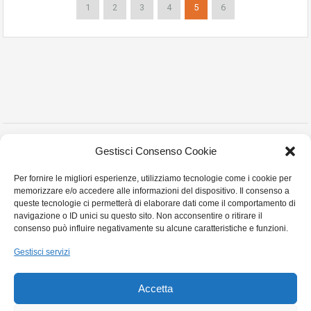
1
2
3
4
5
6
Copyright © 2023 Montanelli Agenzia Immobiliare
Gestisci Consenso Cookie
Via Martiri Partigiani n° 18 , Stradella (PV) - P.I. 02452010180 - Tel. e Fax:0385
Per fornire le migliori esperienze, utilizziamo tecnologie come i cookie per
255413- Cell:3357879968 Email:montanellicase@gmail.com -
Privacy Policy
memorizzare e/o accedere alle informazioni del dispositivo. Il consenso a
Cookie Policy
queste tecnologie ci permetterà di elaborare dati come il comportamento di
navigazione o ID unici su questo sito. Non acconsentire o ritirare il
consenso può influire negativamente su alcune caratteristiche e funzioni.
Gestisci servizi
Accetta