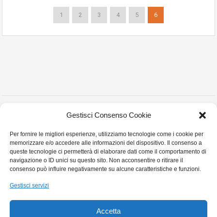
1
2
3
4
5
6
Copyright © 2023 Montanelli Agenzia Immobiliare
Gestisci Consenso Cookie
Via Martiri Partigiani n° 18 , Stradella (PV) - P.I. 02452010180 - Tel. e Fax:0385
Per fornire le migliori esperienze, utilizziamo tecnologie come i cookie per
255413- Cell:3357879968 Email:montanellicase@gmail.com -
Privacy Policy
memorizzare e/o accedere alle informazioni del dispositivo. Il consenso a
Cookie Policy
queste tecnologie ci permetterà di elaborare dati come il comportamento di
navigazione o ID unici su questo sito. Non acconsentire o ritirare il
consenso può influire negativamente su alcune caratteristiche e funzioni.
Gestisci servizi
Accetta