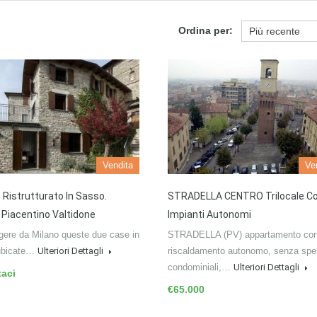
Ordina per:
Vendita
Ve
 Ristrutturato In Sasso.
STRADELLA CENTRO Trilocale C
 Piacentino Valtidone
Impianti Autonomi
gere da Milano queste due case in
STRADELLA (PV) appartamento co
ubicate…
Ulteriori Dettagli
riscaldamento autonomo, senza sp
condominiali,…
Ulteriori Dettagli
taci
€65.000