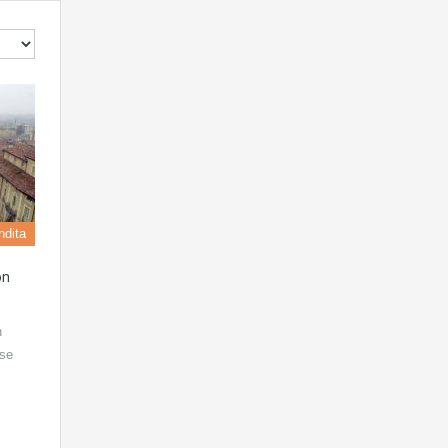
ndita
on
n
ese