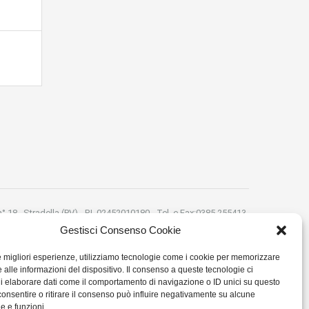
 n° 18 , Stradella (PV) - P.I. 02452010180 - Tel. e Fax:0385 255413-
 Email:montanellicase@gmail.com -
Privacy Policy
Cookie Policy
Gestisci Consenso Cookie
le migliori esperienze, utilizziamo tecnologie come i cookie per memorizzare
 alle informazioni del dispositivo. Il consenso a queste tecnologie ci
i elaborare dati come il comportamento di navigazione o ID unici su questo
consentire o ritirare il consenso può influire negativamente su alcune
he e funzioni.