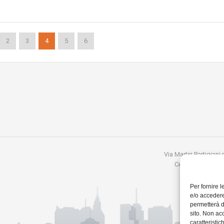
2
3
4
5
6
Via Martiri Partigiani
Cell:3357879968
Per fornire 
e/o accedere
permetterà d
sito. Non ac
caratteristic