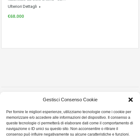
Ulteriori Dettagli
€68.000
Copyright © 2023 Montanelli Agenzia Immobiliare
Gestisci Consenso Cookie
Via Martiri Partigiani n° 18 , Stradella (PV) - P.I. 02452010180 - Tel. e Fax:0385
Per fornire le migliori esperienze, utilizziamo tecnologie come i cookie per
255413- Cell:3357879968 Email:montanellicase@gmail.com -
Privacy Policy
memorizzare e/o accedere alle informazioni del dispositivo. Il consenso a
Cookie Policy
queste tecnologie ci permetterà di elaborare dati come il comportamento di
navigazione o ID unici su questo sito. Non acconsentire o ritirare il
consenso può influire negativamente su alcune caratteristiche e funzioni.