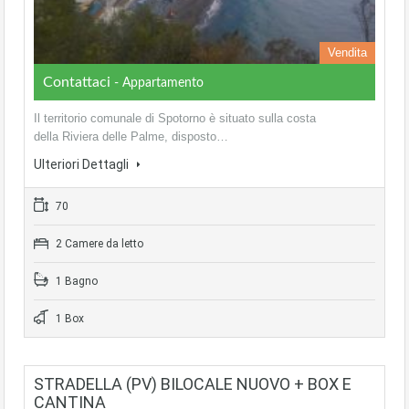
Vendita
Contattaci
- Appartamento
Il territorio comunale di Spotorno è situato sulla costa
della Riviera delle Palme, disposto…
Ulteriori Dettagli
70
2 Camere da letto
1 Bagno
1 Box
STRADELLA (PV) BILOCALE NUOVO + BOX E
CANTINA