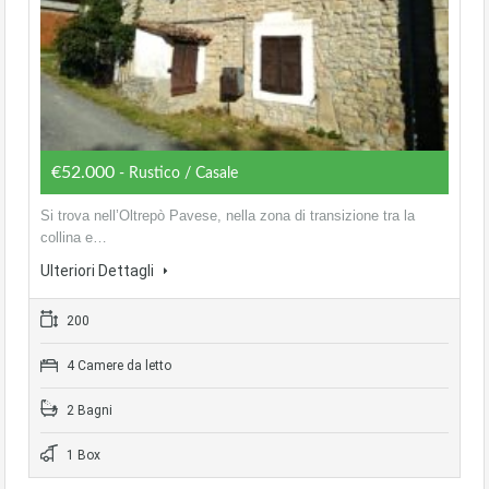
€52.000
- Rustico / Casale
Si trova nell’Oltrepò Pavese, nella zona di transizione tra la
collina e…
Ulteriori Dettagli
200
4 Camere da letto
2 Bagni
1 Box