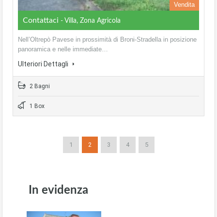
Vendita
Contattaci
- Villa, Zona Agricola
Nell’Oltrepò Pavese in prossimità di Broni-Stradella in posizione
panoramica e nelle immediate…
Ulteriori Dettagli
2 Bagni
1 Box
1
2
3
4
5
In evidenza