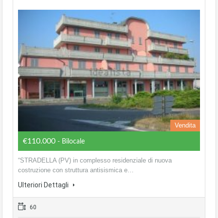
Vendita
€110.000
- Bilocale
“STRADELLA (PV) in complesso residenziale di nuova
costruzione con struttura antisismica e…
Ulteriori Dettagli
60